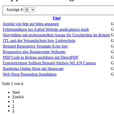
Anzeige #
Titel
Joomla von http auf https anpassen
G
Fehlermeldung bei Aufruf Website application/x-trash
G
Storytelling mit professionellem Ansatz für Geschichten im Beitrag
G
JTL und der Versandschein bzw Lieferschein
G
Beispiel Responsive Template Echo free
G
Responsive also Reagierende Webseite
G
PHP Code in Beitrag ausführen mit DirectPHP
G
Ersteinrichtung Selfhost Beispiel fritzbox WLAN Camera
G
Bambelaa Online Shop mit Shopware
G
Web Shop Prestashop Installation
G
Seite 1 von 4
Start
Zurück
1
2
3